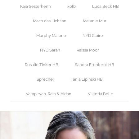
Kaja Sesterhenn
kolb
Luca Beck HB
Mach das Licht an
Melanie Mur
Murphy Malone
NYD Claire
NYD Sarah
Raissa Moor
Rosalie Tinker HB
Sandra Fronterré HB
Sprecher
Tanja Lipinski HB
Vampirya 1. Rain & Aidan
Viktoria Bolle