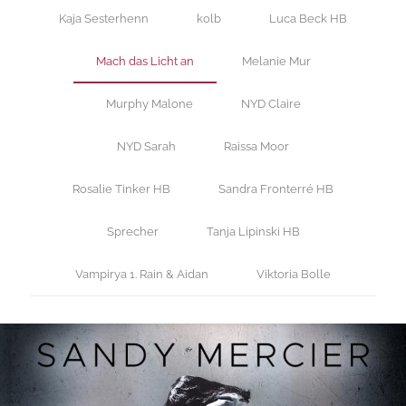
Kaja Sesterhenn
kolb
Luca Beck HB
Mach das Licht an
Melanie Mur
Murphy Malone
NYD Claire
NYD Sarah
Raissa Moor
Rosalie Tinker HB
Sandra Fronterré HB
Sprecher
Tanja Lipinski HB
Vampirya 1. Rain & Aidan
Viktoria Bolle