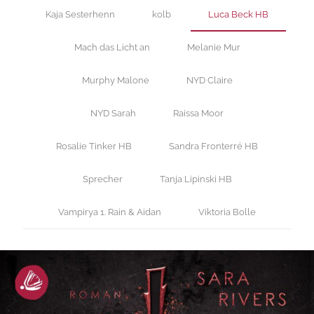
Kaja Sesterhenn
kolb
Luca Beck HB
Mach das Licht an
Melanie Mur
Murphy Malone
NYD Claire
NYD Sarah
Raissa Moor
Rosalie Tinker HB
Sandra Fronterré HB
Sprecher
Tanja Lipinski HB
Vampirya 1. Rain & Aidan
Viktoria Bolle