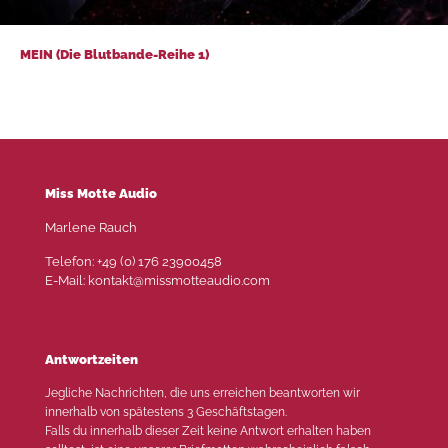
MEIN (Die Blutbande-Reihe 1)
MEIN (Die Blutbande-Reihe 1)
Miss Motte Audio
Marlene Rauch
Telefon: +49 (0) 176 23900458
E-Mail: kontakt@missmotteaudio.com
Antwortzeiten
Jegliche Nachrichten, die uns erreichen beantworten wir
innerhalb von spätestens 3 Geschäftstagen.
Falls du innerhalb dieser Zeit keine Antwort erhalten haben