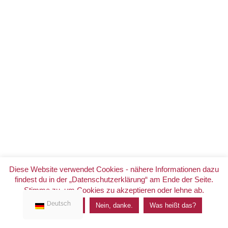
Diese Website verwendet Cookies - nähere Informationen dazu
findest du in der „Datenschutzerklärung“ am Ende der Seite.
Stimme zu, um Cookies zu akzeptieren oder lehne ab.
Deutsch
Ich stimme zu.
Nein, danke.
Was heißt das?