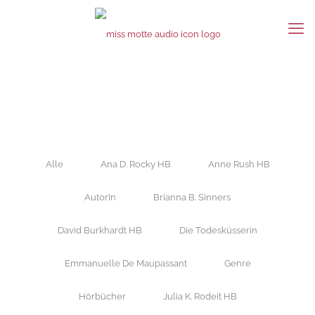
Alle
Ana D. Rocky HB
Anne Rush HB
AutorIn
Brianna B. Sinners
David Burkhardt HB
Die Todesküsserin
Emmanuelle De Maupassant
Genre
Hörbücher
Julia K. Rodeit HB