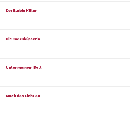
Der Barbie Killer
Der Barbie Killer
Die Todesküsserin
Die Todesküsserin
Unter meinem Bett
Unter meinem Bett
Mach das Licht an
Mach das Licht an