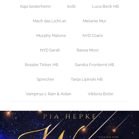
Kaja Sesterhenn
kolb
Luca Beck HB
Mach das Licht an
Melanie Mur
Murphy Malone
NYD Claire
NYD Sarah
Raissa Moor
Rosalie Tinker HB
Sandra Fronterré HB
Sprecher
Tanja Lipinski HB
Vampirya 1. Rain & Aidan
Viktoria Bolle