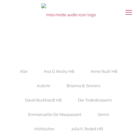
Alle
Ana D. Rocky HB
Anne Rush HB
AutorIn
Brianna B. Sinners
David Burkhardt HB
Die Todesküsserin
Emmanuelle De Maupassant
Genre
Hörbücher
Julia K. Rodeit HB