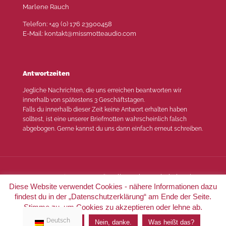
Marlene Rauch
Telefon: +49 (0) 176 23900458
E-Mail: kontakt@missmotteaudio.com
Antwortzeiten
Jegliche Nachrichten, die uns erreichen beantworten wir
innerhalb von spätestens 3 Geschäftstagen.
Falls du innerhalb dieser Zeit keine Antwort erhalten haben
solltest, ist eine unserer Briefmotten wahrscheinlich falsch
abgebogen. Gerne kannst du uns dann einfach erneut schreiben.
© 2022 Miss Motte Audio. Alle Rechte vorbehalten |
Diese Website verwendet Cookies - nähere Informationen dazu
Impressum
|
Datenschutz
findest du in der „Datenschutzerklärung“ am Ende der Seite.
Stimme zu, um Cookies zu akzeptieren oder lehne ab.
Deutsch
Ich stimme zu.
Nein, danke.
Was heißt das?