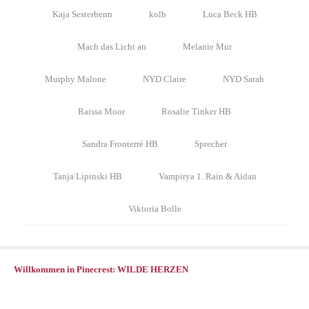
Kaja Sesterhenn
kolb
Luca Beck HB
Mach das Licht an
Melanie Mur
Murphy Malone
NYD Claire
NYD Sarah
Raissa Moor
Rosalie Tinker HB
Sandra Fronterré HB
Sprecher
Tanja Lipinski HB
Vampirya 1. Rain & Aidan
Viktoria Bolle
Willkommen in Pinecrest: WILDE HERZEN
Willkommen in Pinecrest: WILDE HERZEN