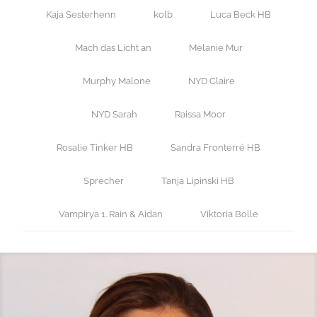
Kaja Sesterhenn
kolb
Luca Beck HB
Mach das Licht an
Melanie Mur
Murphy Malone
NYD Claire
NYD Sarah
Raissa Moor
Rosalie Tinker HB
Sandra Fronterré HB
Sprecher
Tanja Lipinski HB
Vampirya 1. Rain & Aidan
Viktoria Bolle