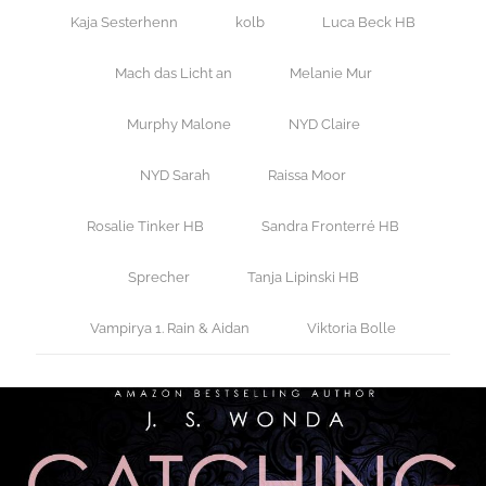
Kaja Sesterhenn
kolb
Luca Beck HB
Mach das Licht an
Melanie Mur
Murphy Malone
NYD Claire
NYD Sarah
Raissa Moor
Rosalie Tinker HB
Sandra Fronterré HB
Sprecher
Tanja Lipinski HB
Vampirya 1. Rain & Aidan
Viktoria Bolle