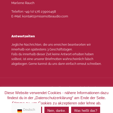
Marlene Rauch
Telefon: +49 (0) 176 23900458
E-Mail: kontakt@missmotteaudio.com
Antwortzeiten
Jegliche Nachrichten, die uns erreichen beantworten wir
innerhalb von spätestens 3 Geschäftstagen.
Falls du innerhalb dieser Zeit keine Antwort erhalten haben
solltest, ist eine unserer Briefmotten wahrscheinlich falsch
abgebogen. Gerne kannst du uns dann einfach erneut schreiben.
© 2022 Miss Motte Audio. Alle Rechte vorbehalten |
Diese Website verwendet Cookies - nähere Informationen dazu
Impressum
|
Datenschutz
findest du in der „Datenschutzerklärung“ am Ende der Seite.
Stimme zu, um Cookies zu akzeptieren oder lehne ab.
Deutsch
Ich stimme zu.
Nein, danke.
Was heißt das?