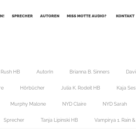
N!
SPRECHER
AUTOREN
MISS MOTTE AUDIO?
KONTAKT
 Rush HB
AutorIn
Brianna B. Sinners
Davi
re
Hörbücher
Julia K. Rodeit HB
Kaja Ses
Murphy Malone
NYD Claire
NYD Sarah
Sprecher
Tanja Lipinski HB
Vampirya 1. Rain &