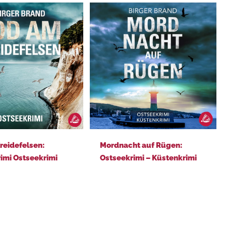
Mordnacht auf Rügen: Ostseekrimi – Küstenkrimi
reidefelsen:
Mordnacht auf Rügen:
imi Ostseekrimi
Ostseekrimi – Küstenkrimi