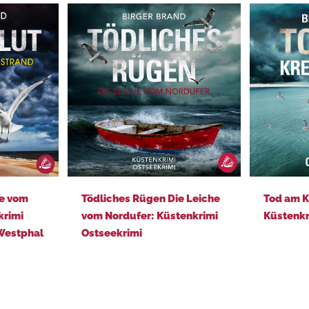
(Lydia Westphal 14)
Tödliches Rügen Die Leiche vom Nordufer: Küstenkrimi Ostseekrimi
Tod am Kreidefelsen: Küstenkrimi Ostseekrimi
te vom
Tödliches Rügen Die Leiche
Tod am K
krimi
vom Nordufer: Küstenkrimi
Küstenkr
 Westphal
Ostseekrimi