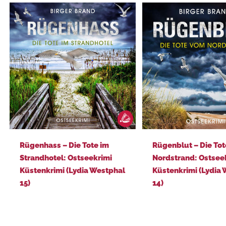
Rügenhass – Die Tote im Strandhotel: Ostseekrimi Küstenkrimi (Lydia Westphal 15)
Rügenblut – Die Tote vom Nordstrand: Ostseekrimi Küstenkrimi 
Rügenhass – Die Tote im
Rügenblut – Die To
Strandhotel: Ostseekrimi
Nordstrand: Ostsee
Küstenkrimi (Lydia Westphal
Küstenkrimi (Lydia
15)
14)