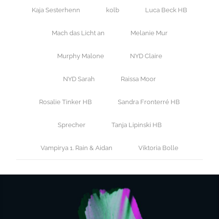
Kaja Sesterhenn
kolb
Luca Beck HB
Mach das Licht an
Melanie Mur
Murphy Malone
NYD Claire
NYD Sarah
Raissa Moor
Rosalie Tinker HB
Sandra Fronterré HB
Sprecher
Tanja Lipinski HB
Vampirya 1. Rain & Aidan
Viktoria Bolle