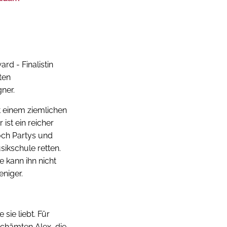
rd - Finalistin
ten
ner.
it einem ziemlichen
ist ein reicher
noch Partys und
sikschule retten.
ie kann ihn nicht
eniger.
 sie liebt. Für
chämten Alex, die