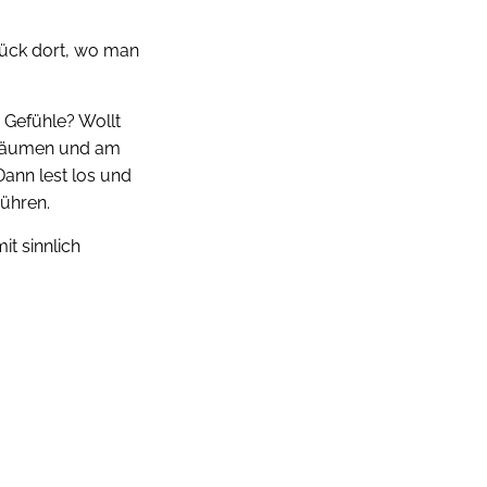
ück dort, wo man
r Gefühle? Wollt
 träumen und am
ann lest los und
rühren.
it sinnlich