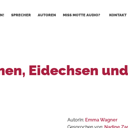
N!
SPRECHER
AUTOREN
MISS MOTTE AUDIO?
KONTAKT
en, Eidechsen und
AutorIn:
Emma Wagner
Gesprochen von:
Nadine Z