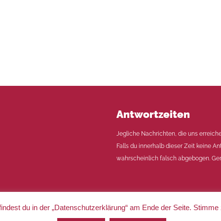
Antwortzeiten
Jegliche Nachrichten, die uns erreich
Falls du innerhalb dieser Zeit keine An
wahrscheinlich falsch abgebogen. Ger
indest du in der „Datenschutzerklärung“ am Ende der Seite. Stimme
|
Impressum
|
Datenschutz