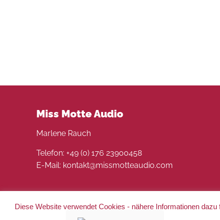
Nadine Zaddam
Miss Motte Audio
Marlene Rauch
Telefon: +49 (0) 176 23900458
E-Mail: kontakt@missmotteaudio.com
Diese Website verwendet Cookies - nähere Informationen dazu f
© 2022 Miss Motte Audio. Alle Rechte vorbehalten 