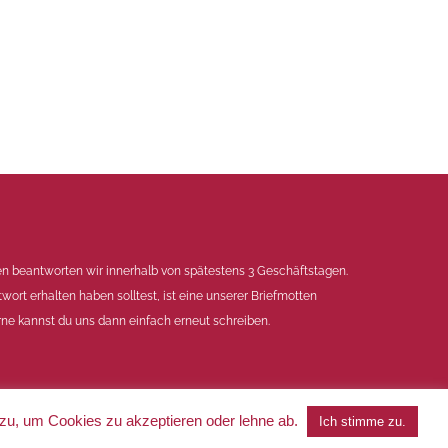
en beantworten wir innerhalb von spätestens 3 Geschäftstagen.
twort erhalten haben solltest, ist eine unserer Briefmotten
ne kannst du uns dann einfach erneut schreiben.
 zu, um Cookies zu akzeptieren oder lehne ab.
Ich stimme zu.