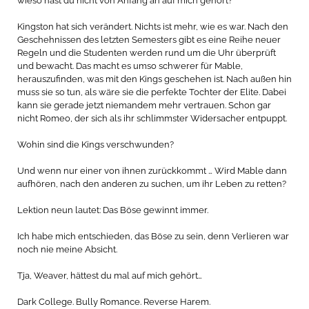
wieso hast du nicht von Anfang an auf mich gehört?
Kingston hat sich verändert. Nichts ist mehr, wie es war. Nach den
Geschehnissen des letzten Semesters gibt es eine Reihe neuer
Regeln und die Studenten werden rund um die Uhr überprüft
und bewacht. Das macht es umso schwerer für Mable,
herauszufinden, was mit den Kings geschehen ist. Nach außen hin
muss sie so tun, als wäre sie die perfekte Tochter der Elite. Dabei
kann sie gerade jetzt niemandem mehr vertrauen. Schon gar
nicht Romeo, der sich als ihr schlimmster Widersacher entpuppt.
Wohin sind die Kings verschwunden?
Und wenn nur einer von ihnen zurückkommt … Wird Mable dann
aufhören, nach den anderen zu suchen, um ihr Leben zu retten?
Lektion neun lautet: Das Böse gewinnt immer.
Ich habe mich entschieden, das Böse zu sein, denn Verlieren war
noch nie meine Absicht.
Tja, Weaver, hättest du mal auf mich gehört…
Dark College. Bully Romance. Reverse Harem.