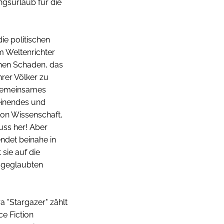
gsurlaub für die
e politischen
m Weltenrichter
chen Schaden, das
rer Völker zu
 gemeinsames
reinendes und
on Wissenschaft,
uss her! Aber
endet beinahe in
 sie auf die
n geglaubten
 "Stargazer" zählt
ce Fiction