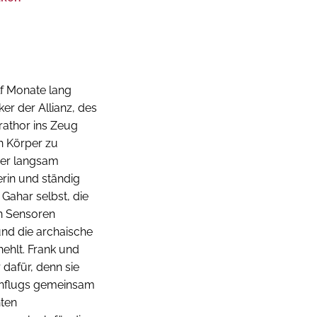
lf Monate lang
er der Allianz, des
rathor ins Zeug
n Körper zu
der langsam
in und ständig
 Gahar selbst, die
en Sensoren
und die archaische
ehlt. Frank und
 dafür, denn sie
ernflugs gemeinsam
nten