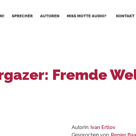
N!
SPRECHER
AUTOREN
MISS MOTTE AUDIO?
KONTAKT
rgazer: Fremde We
AutorIn:
Ivan Ertlov
Gesprochen von:
Renier Ba