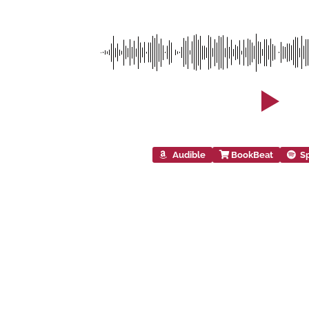
Audible
BookBeat
Sp