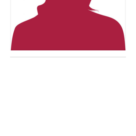
April G. Dark
Alectra White