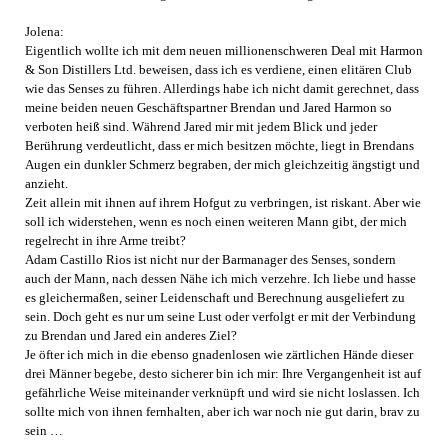
Jolena:
Eigentlich wollte ich mit dem neuen millionenschweren Deal mit Harmon
& Son Distillers Ltd. beweisen, dass ich es verdiene, einen elitären Club
wie das Senses zu führen. Allerdings habe ich nicht damit gerechnet, dass
meine beiden neuen Geschäftspartner Brendan und Jared Harmon so
verboten heiß sind. Während Jared mir mit jedem Blick und jeder
Berührung verdeutlicht, dass er mich besitzen möchte, liegt in Brendans
Augen ein dunkler Schmerz begraben, der mich gleichzeitig ängstigt und
anzieht.
Zeit allein mit ihnen auf ihrem Hofgut zu verbringen, ist riskant. Aber wie
soll ich widerstehen, wenn es noch einen weiteren Mann gibt, der mich
regelrecht in ihre Arme treibt?
Adam Castillo Rios ist nicht nur der Barmanager des Senses, sondern
auch der Mann, nach dessen Nähe ich mich verzehre. Ich liebe und hasse
es gleichermaßen, seiner Leidenschaft und Berechnung ausgeliefert zu
sein. Doch geht es nur um seine Lust oder verfolgt er mit der Verbindung
zu Brendan und Jared ein anderes Ziel?
Je öfter ich mich in die ebenso gnadenlosen wie zärtlichen Hände dieser
drei Männer begebe, desto sicherer bin ich mir: Ihre Vergangenheit ist auf
gefährliche Weise miteinander verknüpft und wird sie nicht loslassen. Ich
sollte mich von ihnen fernhalten, aber ich war noch nie gut darin, brav zu
sein …