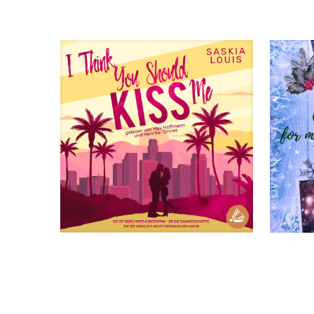
I Think You Should Kiss Me
Coming Home for my Best Friend’s Sister