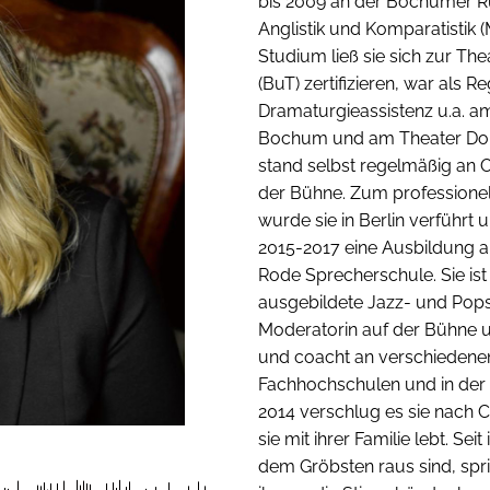
bis 2009 an der Bochumer Ru
Anglistik und Komparatistik 
Studium ließ sie sich zur Th
(BuT) zertifizieren, war als R
Dramaturgieassistenz u.a. 
Bochum und am Theater Dor
stand selbst regelmäßig an O
der Bühne. Zum professione
wurde sie in Berlin verführt 
2015-2017 eine Ausbildung an
Rode Sprecherschule. Sie is
ausgebildete Jazz- und Popsä
Moderatorin auf der Bühne u
und coacht an verschiedenen
Fachhochschulen und in der f
2014 verschlug es sie nach 
sie mit ihrer Familie lebt. Sei
dem Gröbsten raus sind, spric