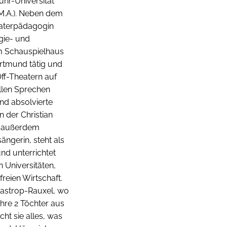
hr-Universität
(M.A.). Neben dem
eaterpädagogin
egie- und
am Schauspielhaus
tmund tätig und
ff-Theatern auf
llen Sprechen
und absolvierte
 der Christian
t außerdem
ngerin, steht als
nd unterrichtet
 Universitäten,
reien Wirtschaft.
Castrop-Rauxel, wo
t ihre 2 Töchter aus
ht sie alles, was