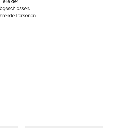
 Teile der
abgeschlossen,
ehrende Personen