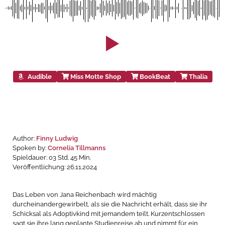
Audible
Miss Motte Shop
BookBeat
Thalia
Author:
Finny Ludwig
Spoken by:
Cornelia Tillmanns
Spieldauer: 03 Std. 45 Min.
Veröffentlichung: 26.11.2024
Das Leben von Jana Reichenbach wird mächtig
durcheinandergewirbelt, als sie die Nachricht erhält, dass sie ihr
Schicksal als Adoptivkind mit jemandem teilt. Kurzentschlossen
sagt sie ihre lang geplante Studienreise ab und nimmt für ein