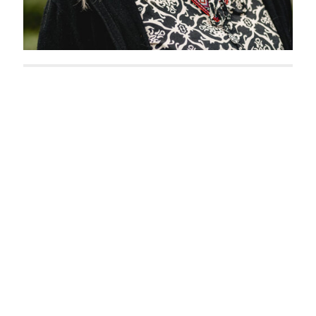
Cornelia Tillmanns
Finny Ludwig