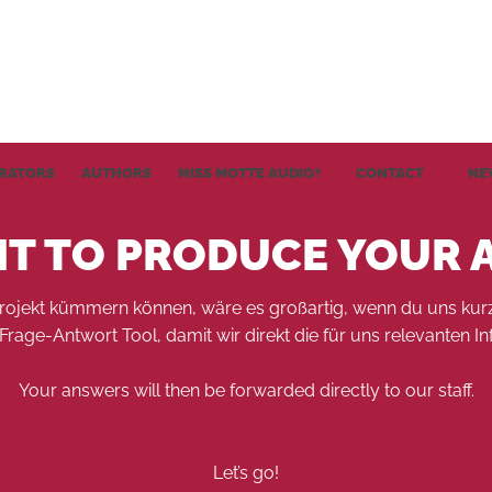
RATORS
AUTHORS
MISS MOTTE AUDIO?
CONTACT
NE
NT TO PRODUCE YOUR 
rojekt kümmern können, wäre es großartig, wenn du uns kurz
Frage-Antwort Tool, damit wir direkt die für uns relevanten In
Your answers will then be forwarded directly to our staff.
Let’s go!