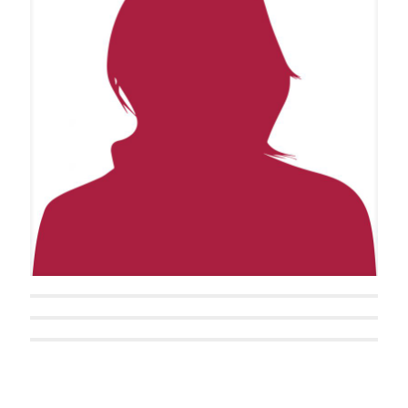
Stefanie Masnik
Luca Beck
Kai Schulz
Penny L. Chapman