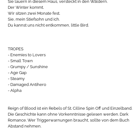
Sie lauern in diesem Haus, versteckt in den Wäldern.
Der Winter kommt.
Wir sitzen zwei Monate fest.
Sie, mein Stiefsohn und ich.
Du kannst uns nicht entkommen, little Bird.
TROPES
- Enemies to Lovers
- Small Town
- Grumpy / Sunshine
- Age Gap
- Steamy
- Damaged Antihero
- Alpha
Reign of Blood ist ein Rebels of St. Cilline Spin Off und Einzelband.
Die Geschichte kann ohne Vorkenntnisse gelesen werden. Dark
Romance. Wer Triggerwarnungen braucht, sollte von dem Buch
Abstand nehmen.