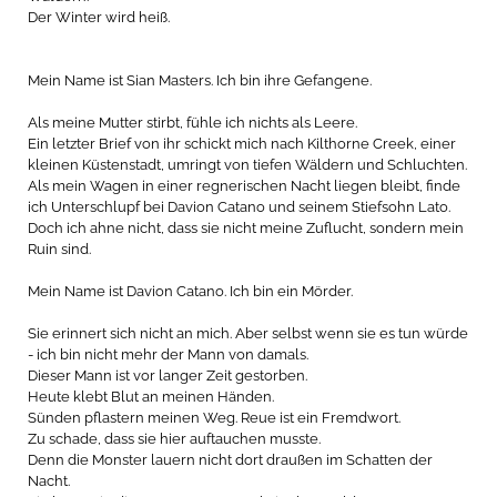
Der Winter wird heiß.
Mein Name ist Sian Masters. Ich bin ihre Gefangene.
Als meine Mutter stirbt, fühle ich nichts als Leere.
Ein letzter Brief von ihr schickt mich nach Kilthorne Creek, einer
kleinen Küstenstadt, umringt von tiefen Wäldern und Schluchten.
Als mein Wagen in einer regnerischen Nacht liegen bleibt, finde
ich Unterschlupf bei Davion Catano und seinem Stiefsohn Lato.
Doch ich ahne nicht, dass sie nicht meine Zuflucht, sondern mein
Ruin sind.
Mein Name ist Davion Catano. Ich bin ein Mörder.
Sie erinnert sich nicht an mich. Aber selbst wenn sie es tun würde
- ich bin nicht mehr der Mann von damals.
Dieser Mann ist vor langer Zeit gestorben.
Heute klebt Blut an meinen Händen.
Sünden pflastern meinen Weg. Reue ist ein Fremdwort.
Zu schade, dass sie hier auftauchen musste.
Denn die Monster lauern nicht dort draußen im Schatten der
Nacht.