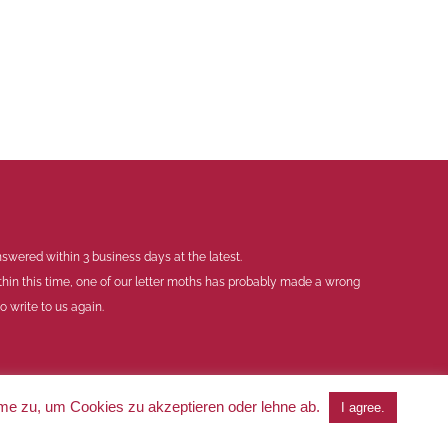
swered within 3 business days at the latest.
thin this time, one of our letter moths has probably made a wrong
 write to us again.
mme zu, um Cookies zu akzeptieren oder lehne ab.
I agree.