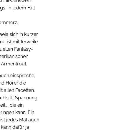
ch, liebenswert
gs. In jedem Fall
Kommerz.
ela sich in kurzer
 ist mittlerweile
tuellen Fantasy-
merikanischen
. Armentrout.
buch einspreche,
nd Hörer die
t allen Facetten.
lichkeit, Spannung,
it…, die ein
ringen kann. Ein
 ist jedes Mal auch
 kann dafür ja