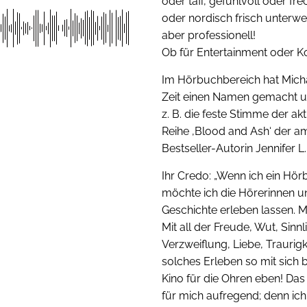
oder taff, gefühlvoll oder fre
oder nordisch frisch unterwe
aber professionell!
Ob für Entertainment oder 
Im Hörbuchbereich hat Micha
Zeit einen Namen gemacht und
z. B. die feste Stimme der ak
Reihe ‚Blood and Ash‘ der a
Bestseller-Autorin Jennifer L
Ihr Credo: „Wenn ich ein Hör
möchte ich die Hörerinnen u
Geschichte erleben lassen. Mi
Mit all der Freude, Wut, Sinn
Verzweiflung, Liebe, Traurigke
solches Erleben so mit sich b
Kino für die Ohren eben! Das
für mich aufregend; denn ich