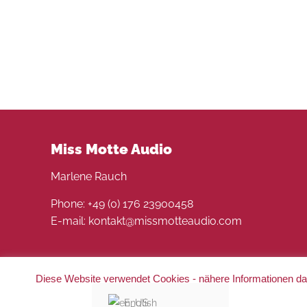
Darkness & Love: Ramon Sammelband
Miss Motte Audio
Marlene Rauch
Phone: +49 (0) 176 23900458
E-mail: kontakt@missmotteaudio.com
Diese Website verwendet Cookies - nähere Informationen daz
© 2022 Miss Motte Audio. Alle Rechte vorbehalten 
English