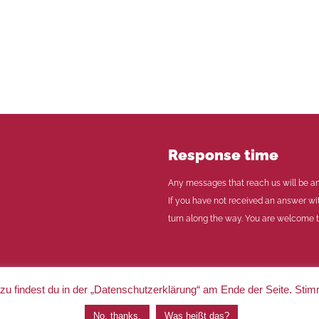
Response time
Any messages that reach us will be an
If you have not received an answer wi
turn along the way. You are welcome to
u findest du in der „Datenschutzerklärung“ am Ende der Seite. Sti
|
Imprint
|
Privacy
No, thanks.
Was heißt das?