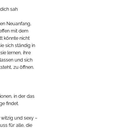
 dich sah
inen Neuanfang,
effen mit dem
t könnte nicht
e sich ständig in
e lernen, ihre
 lassen und sich
teht, zu öffnen.
ionen, in der das
e findet.
witzig und sexy –
ss für alle, die