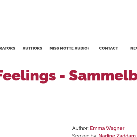
RATORS
AUTHORS
MISS MOTTE AUDIO?
CONTACT
NE
 Feelings - Sammel
Author:
Emma Wagner
Spoken by:
Nadine Zaddam