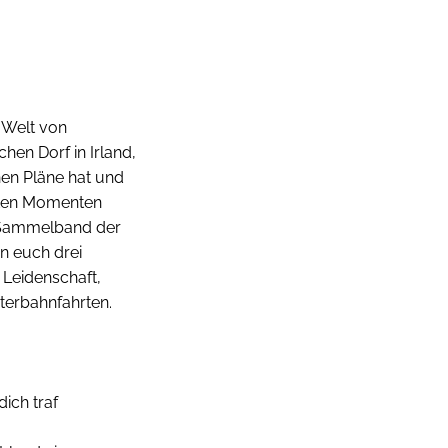
e Welt von
chen Dorf in Irland,
nen Pläne hat und
sten Momenten
n Sammelband der
en euch drei
 Leidenschaft,
erbahnfahrten.
dich traf