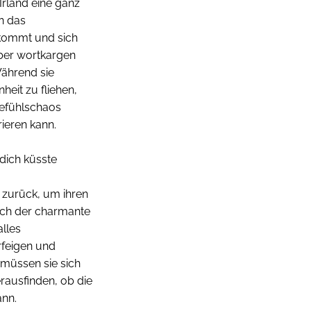
Irland eine ganz
in das
 kommt und sich
aber wortkargen
Während sie
heit zu fliehen,
 Gefühlschaos
rieren kann.
 dich küsste
f zurück, um ihren
doch der charmante
alles
rfeigen und
müssen sie sich
erausfinden, ob die
ann.