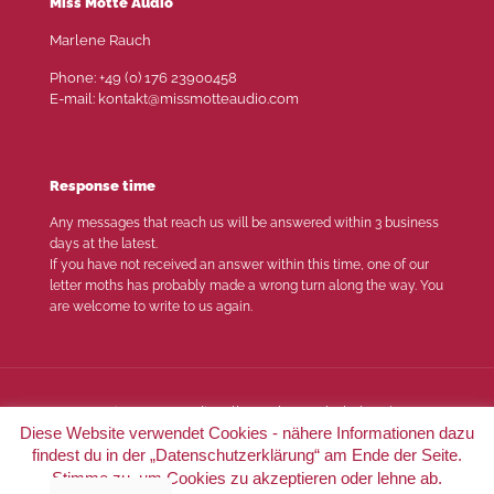
Miss Motte Audio
Marlene Rauch
Phone: +49 (0) 176 23900458
E-mail: kontakt@missmotteaudio.com
Response time
Any messages that reach us will be answered within 3 business
days at the latest.
If you have not received an answer within this time, one of our
letter moths has probably made a wrong turn along the way. You
are welcome to write to us again.
© 2022 Miss Motte Audio. Alle Rechte vorbehalten |
Imprint
Diese Website verwendet Cookies - nähere Informationen dazu
|
Privacy
findest du in der „Datenschutzerklärung“ am Ende der Seite.
Stimme zu, um Cookies zu akzeptieren oder lehne ab.