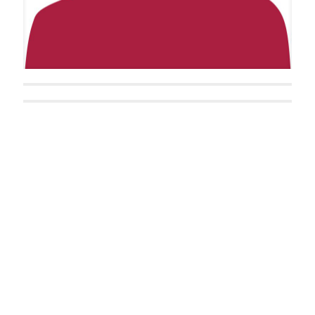
Lilith Baast
A. K. Rose
Luca Beck