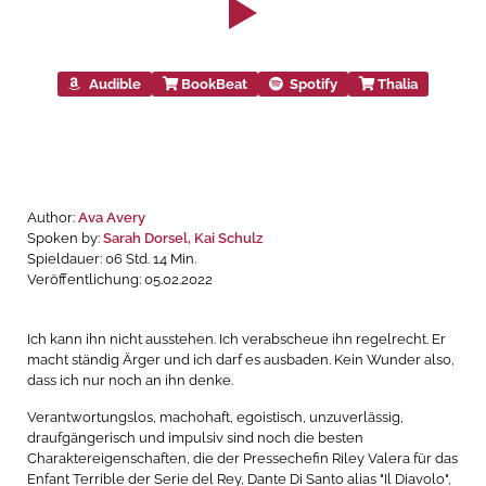
Audible
BookBeat
Spotify
Thalia
Author:
Ava Avery
Spoken by:
Sarah Dorsel, Kai Schulz
Spieldauer: 06 Std. 14 Min.
Veröffentlichung: 05.02.2022
Ich kann ihn nicht ausstehen. Ich verabscheue ihn regelrecht. Er
macht ständig Ärger und ich darf es ausbaden. Kein Wunder also,
dass ich nur noch an ihn denke.
Verantwortungslos, machohaft, egoistisch, unzuverlässig,
draufgängerisch und impulsiv sind noch die besten
Charaktereigenschaften, die der Pressechefin Riley Valera für das
Enfant Terrible der Serie del Rey, Dante Di Santo alias "Il Diavolo",