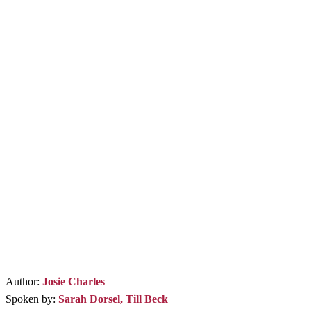
Audible
BookBeat
Spotify
Thalia
Author:
Josie Charles
Spoken by:
Sarah Dorsel, Till Beck