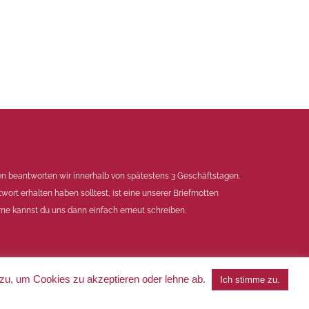
en beantworten wir innerhalb von spätestens 3 Geschäftstagen.
twort erhalten haben solltest, ist eine unserer Briefmotten
ne kannst du uns dann einfach erneut schreiben.
 zu, um Cookies zu akzeptieren oder lehne ab.
Ich stimme zu.