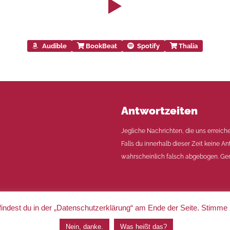
Audible
BookBeat
Spotify
Thalia
Antwortzeiten
Jegliche Nachrichten, die uns erreich
Falls du innerhalb dieser Zeit keine An
wahrscheinlich falsch abgebogen. Ger
indest du in der „Datenschutzerklärung“ am Ende der Seite. Stimme
|
Impressum
|
Datenschutz
Nein, danke.
Was heißt das?