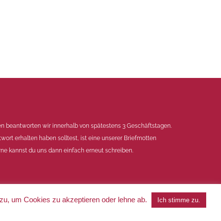
en beantworten wir innerhalb von spätestens 3 Geschäftstagen.
twort erhalten haben solltest, ist eine unserer Briefmotten
ne kannst du uns dann einfach erneut schreiben.
 zu, um Cookies zu akzeptieren oder lehne ab.
Ich stimme zu.