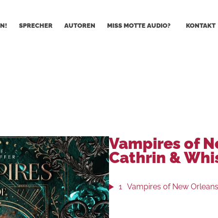
N!
SPRECHER
AUTOREN
MISS MOTTE AUDIO?
KONTAKT
Vampires of N
Cathrin & Whi
1
Vampires of New Orleans