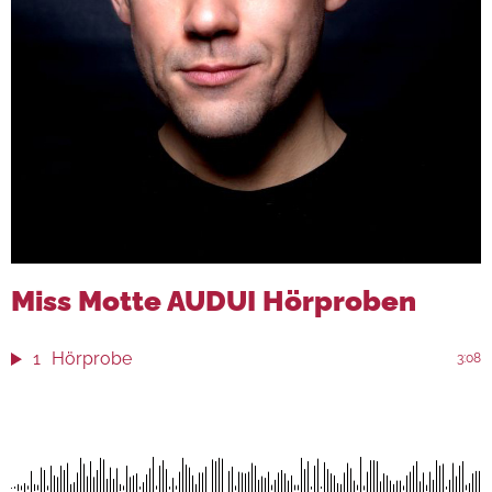
Miss Motte AUDUI Hörproben
1
Hörprobe
3:08