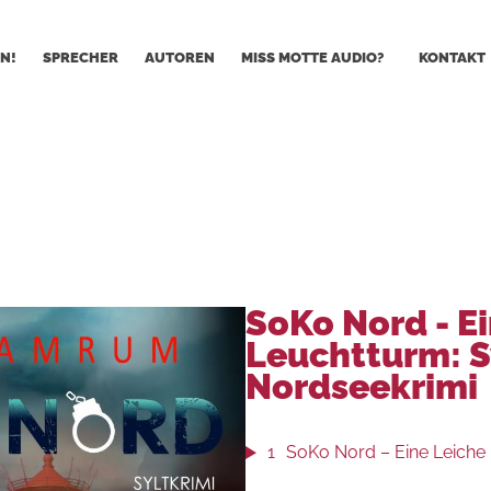
N!
SPRECHER
AUTOREN
MISS MOTTE AUDIO?
KONTAKT
SoKo Nord - E
Leuchtturm: S
Nordseekrimi
1