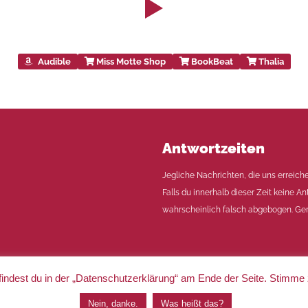
Audible
Miss Motte Shop
BookBeat
Thalia
Antwortzeiten
Jegliche Nachrichten, die uns erreich
Falls du innerhalb dieser Zeit keine An
wahrscheinlich falsch abgebogen. Ger
indest du in der „Datenschutzerklärung“ am Ende der Seite. Stimme
|
Impressum
|
Datenschutz
Nein, danke.
Was heißt das?