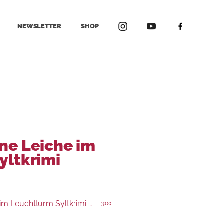
NEWSLETTER
SHOP
ine Leiche im
yltkrimi
SoKo Nord – Eine Leiche im Leuchtturm Syltkrimi Nordseekrimi
3:00