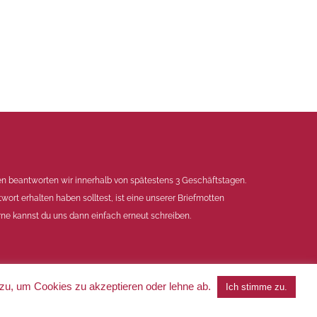
en beantworten wir innerhalb von spätestens 3 Geschäftstagen.
twort erhalten haben solltest, ist eine unserer Briefmotten
ne kannst du uns dann einfach erneut schreiben.
 zu, um Cookies zu akzeptieren oder lehne ab.
Ich stimme zu.