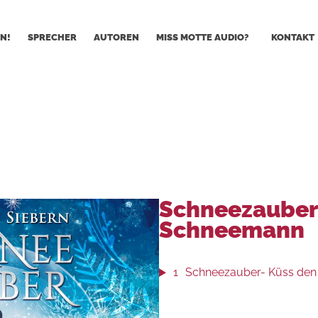
N!
SPRECHER
AUTOREN
MISS MOTTE AUDIO?
KONTAKT
Schneezauber
Schneemann
1
Schneezauber- Küss de