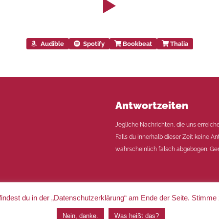
Audible
Spotify
Bookbeat
Thalia
Antwortzeiten
Jegliche Nachrichten, die uns erreich
Falls du innerhalb dieser Zeit keine An
wahrscheinlich falsch abgebogen. Ger
indest du in der „Datenschutzerklärung“ am Ende der Seite. Stimme
|
Impressum
|
Datenschutz
Nein, danke.
Was heißt das?