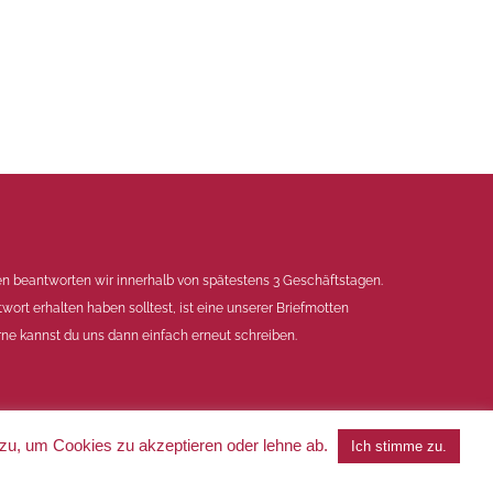
en beantworten wir innerhalb von spätestens 3 Geschäftstagen.
twort erhalten haben solltest, ist eine unserer Briefmotten
ne kannst du uns dann einfach erneut schreiben.
 zu, um Cookies zu akzeptieren oder lehne ab.
Ich stimme zu.