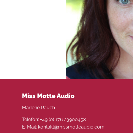
Miss Motte Audio
Marlene Rauch
Telefon: +49 (0) 176 23900458
E-Mail: kontakt@missmotteaudio.com