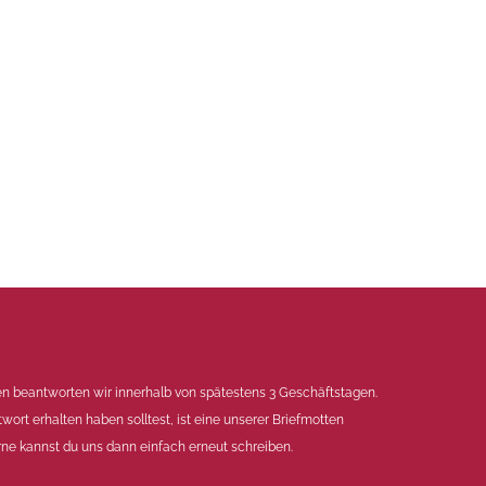
en beantworten wir innerhalb von spätestens 3 Geschäftstagen.
twort erhalten haben solltest, ist eine unserer Briefmotten
ne kannst du uns dann einfach erneut schreiben.