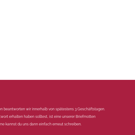
en beantworten wir innerhalb von spätestens 3 Geschäftstagen.
twort erhalten haben solltest, ist eine unserer Briefmotten
ne kannst du uns dann einfach erneut schreiben.