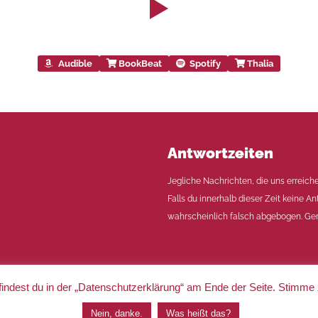
Audible
BookBeat
Spotify
Thalia
Antwortzeiten
Jegliche Nachrichten, die uns erreich
Falls du innerhalb dieser Zeit keine An
wahrscheinlich falsch abgebogen. Ger
indest du in der „Datenschutzerklärung“ am Ende der Seite. Stimme
|
Impressum
|
Datenschutz
Nein, danke.
Was heißt das?