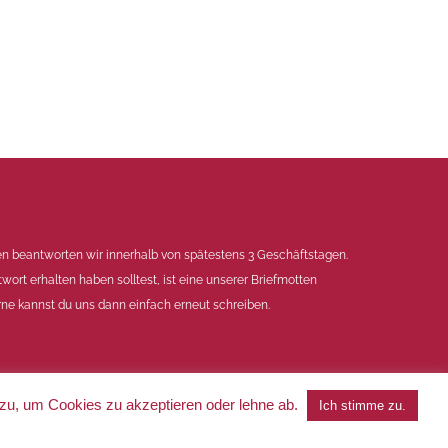
en beantworten wir innerhalb von spätestens 3 Geschäftstagen.
twort erhalten haben solltest, ist eine unserer Briefmotten
ne kannst du uns dann einfach erneut schreiben.
 zu, um Cookies zu akzeptieren oder lehne ab.
Ich stimme zu.