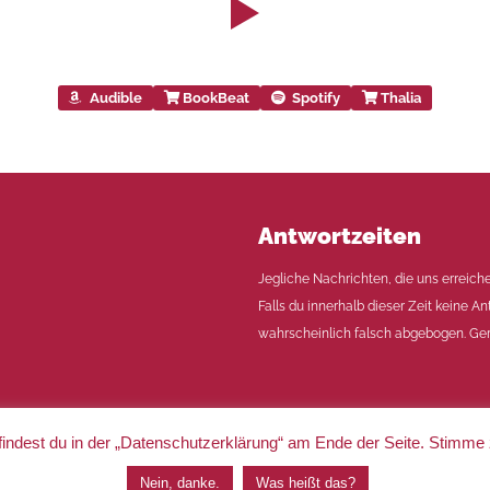
Audible
BookBeat
Spotify
Thalia
Antwortzeiten
Jegliche Nachrichten, die uns erreich
Falls du innerhalb dieser Zeit keine An
wahrscheinlich falsch abgebogen. Ger
indest du in der „Datenschutzerklärung“ am Ende der Seite. Stimme
|
Impressum
|
Datenschutz
Nein, danke.
Was heißt das?