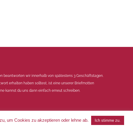
en beantworten wir innerhalb von spätestens 3 Geschäftstagen.
twort erhalten haben solltest, ist eine unserer Briefmotten
ne kannst du uns dann einfach erneut schreiben.
 zu, um Cookies zu akzeptieren oder lehne ab.
Ich stimme zu.