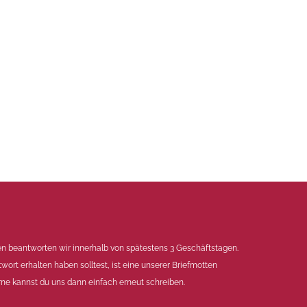
en beantworten wir innerhalb von spätestens 3 Geschäftstagen.
twort erhalten haben solltest, ist eine unserer Briefmotten
ne kannst du uns dann einfach erneut schreiben.