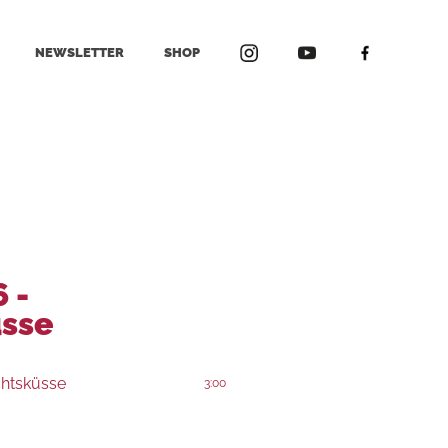
NEWSLETTER
SHOP
6 -
sse
chtsküsse
3:00