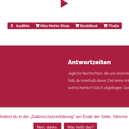
Audible
Miss Motte Shop
BookBeat
Thalia
Antwortzeiten
Jegliche Nachrichten, die uns erreich
Falls du innerhalb dieser Zeit keine An
wahrscheinlich falsch abgebogen. Ger
indest du in der „Datenschutzerklärung“ am Ende der Seite. Stimme
|
Impressum
|
Datenschutz
Nein, danke.
Was heißt das?