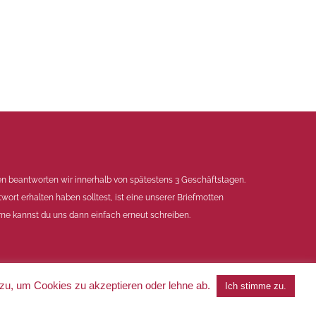
en beantworten wir innerhalb von spätestens 3 Geschäftstagen.
twort erhalten haben solltest, ist eine unserer Briefmotten
ne kannst du uns dann einfach erneut schreiben.
 zu, um Cookies zu akzeptieren oder lehne ab.
Ich stimme zu.