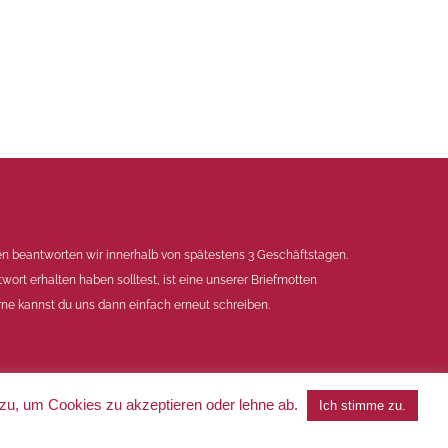
en beantworten wir innerhalb von spätestens 3 Geschäftstagen.
twort erhalten haben solltest, ist eine unserer Briefmotten
ne kannst du uns dann einfach erneut schreiben.
 zu, um Cookies zu akzeptieren oder lehne ab.
Ich stimme zu.