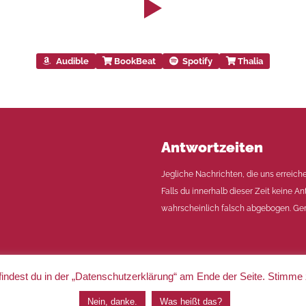
Audible
BookBeat
Spotify
Thalia
Antwortzeiten
Jegliche Nachrichten, die uns erreich
Falls du innerhalb dieser Zeit keine An
wahrscheinlich falsch abgebogen. Ger
indest du in der „Datenschutzerklärung“ am Ende der Seite. Stimme
|
Impressum
|
Datenschutz
Nein, danke.
Was heißt das?