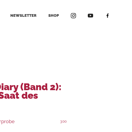
NEWSLETTER
SHOP
ary (Band 2):
 Saat des
rprobe
3:00