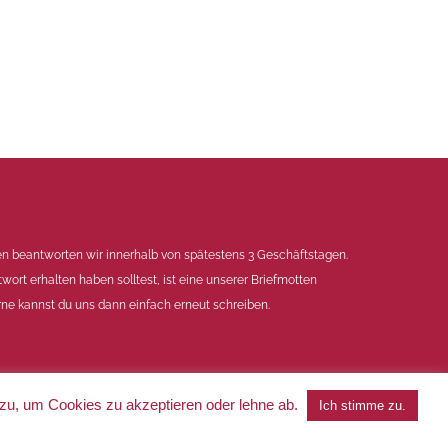
en beantworten wir innerhalb von spätestens 3 Geschäftstagen.
twort erhalten haben solltest, ist eine unserer Briefmotten
ne kannst du uns dann einfach erneut schreiben.
 zu, um Cookies zu akzeptieren oder lehne ab.
Ich stimme zu.