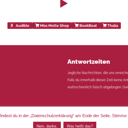
Audible
Miss Motte Shop
BookBeat
Thalia
Antwortzeiten
Jegliche Nachrichten, die uns erreich
Falls du innerhalb dieser Zeit keine An
wahrscheinlich falsch abgebogen. Ger
indest du in der „Datenschutzerklärung“ am Ende der Seite. Stimme
|
Impressum
|
Datenschutz
Nein, danke.
Was heißt das?