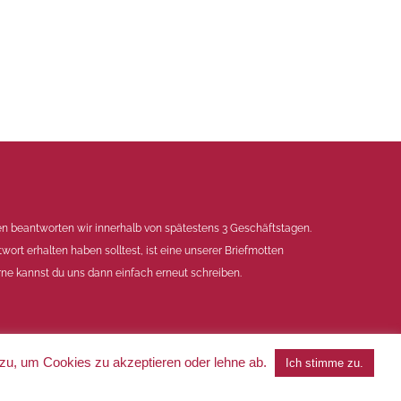
en beantworten wir innerhalb von spätestens 3 Geschäftstagen.
twort erhalten haben solltest, ist eine unserer Briefmotten
ne kannst du uns dann einfach erneut schreiben.
 zu, um Cookies zu akzeptieren oder lehne ab.
Ich stimme zu.