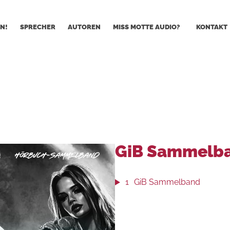
N!
SPRECHER
AUTOREN
MISS MOTTE AUDIO?
KONTAKT
GiB Sammelb
1
GiB Sammelband