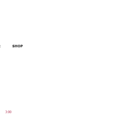
R
SHOP
3:00