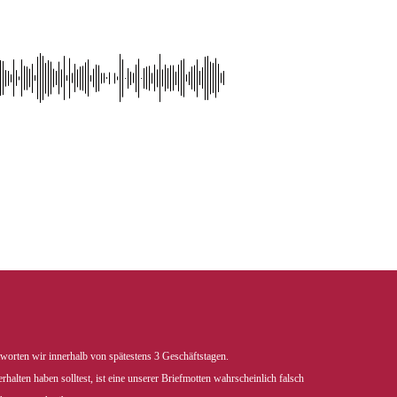
tworten wir innerhalb von spätestens 3 Geschäftstagen.
erhalten haben solltest, ist eine unserer Briefmotten wahrscheinlich falsch