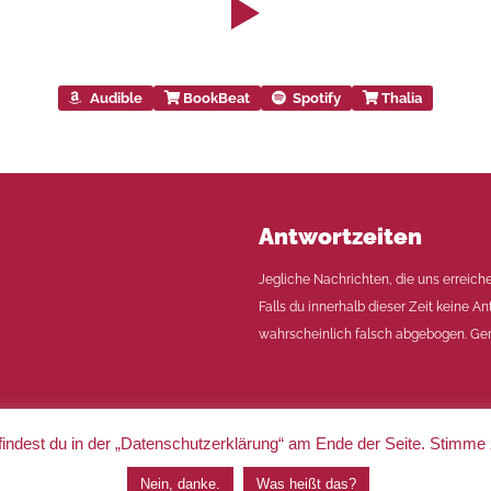
Audible
BookBeat
Spotify
Thalia
Antwortzeiten
Jegliche Nachrichten, die uns erreich
Falls du innerhalb dieser Zeit keine An
wahrscheinlich falsch abgebogen. Ger
indest du in der „Datenschutzerklärung“ am Ende der Seite. Stimme
|
Impressum
|
Datenschutz
Nein, danke.
Was heißt das?