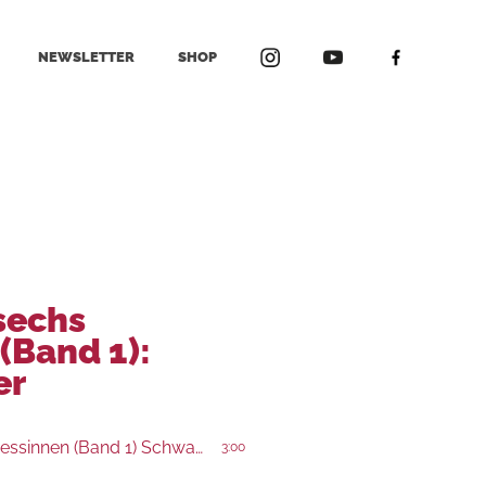
NEWSLETTER
SHOP
sechs
(Band 1):
er
Der Fluch der sechs Prinzessinnen (Band 1) Schwanenfeuer
3:00