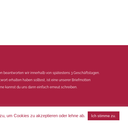
en beantworten wir innerhalb von spätestens 3 Geschäftstagen.
twort erhalten haben solltest, ist eine unserer Briefmotten
ne kannst du uns dann einfach erneut schreiben.
 zu, um Cookies zu akzeptieren oder lehne ab.
Ich stimme zu.