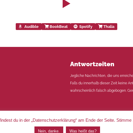
Audible
BookBeat
Spotify
Thalia
Antwortzeiten
Jegliche Nachrichten, die uns erreich
Falls du innerhalb dieser Zeit keine An
wahrscheinlich falsch abgebogen. Ger
indest du in der „Datenschutzerklärung“ am Ende der Seite. Stimme
|
Impressum
|
Datenschutz
Nein, danke.
Was heißt das?