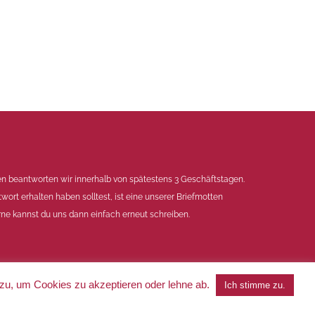
en beantworten wir innerhalb von spätestens 3 Geschäftstagen.
twort erhalten haben solltest, ist eine unserer Briefmotten
ne kannst du uns dann einfach erneut schreiben.
 zu, um Cookies zu akzeptieren oder lehne ab.
Ich stimme zu.