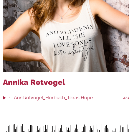
Annika Rotvogel
1
AnniRotvogel_Hörbuch_Texas Hope
2:51