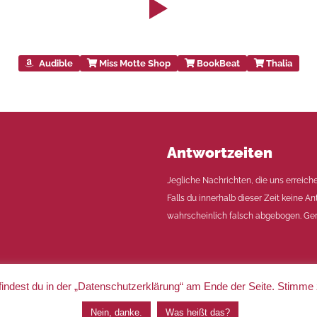
Audible
Miss Motte Shop
BookBeat
Thalia
Antwortzeiten
Jegliche Nachrichten, die uns erreich
Falls du innerhalb dieser Zeit keine An
wahrscheinlich falsch abgebogen. Ger
indest du in der „Datenschutzerklärung“ am Ende der Seite. Stimme
|
Impressum
|
Datenschutz
Nein, danke.
Was heißt das?