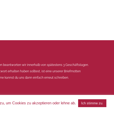
en beantworten wir innerhalb von spätestens 3 Geschäftstagen.
twort erhalten haben solltest, ist eine unserer Briefmotten
ne kannst du uns dann einfach erneut schreiben.
 zu, um Cookies zu akzeptieren oder lehne ab.
Ich stimme zu.