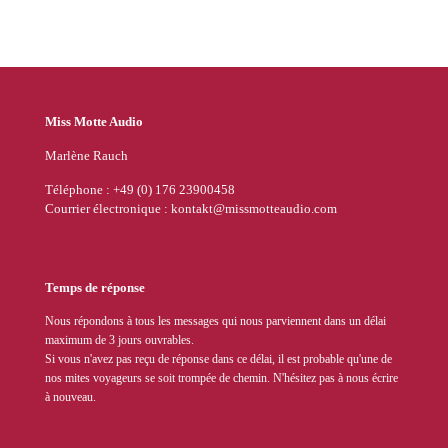
Miss Motte Audio
Marlène Rauch
Téléphone : +49 (0) 176 23900458
Courrier électronique : kontakt@missmotteaudio.com
Temps de réponse
Nous répondons à tous les messages qui nous parviennent dans un délai
maximum de 3 jours ouvrables.
Si vous n'avez pas reçu de réponse dans ce délai, il est probable qu'une de
nos mites voyageurs se soit trompée de chemin. N'hésitez pas à nous écrire
à nouveau.