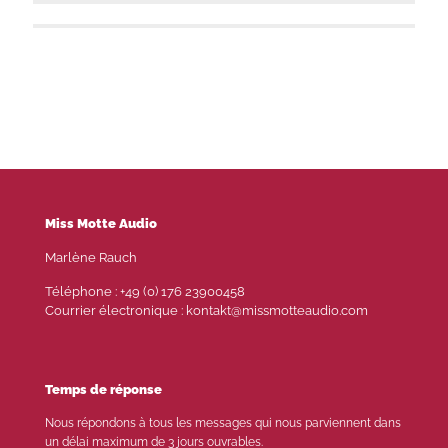
Emilia Schwarzfeld
Friedrich Erdmann
Christine Troy
Miss Motte Audio
Marlène Rauch
Téléphone : +49 (0) 176 23900458
Courrier électronique : kontakt@missmotteaudio.com
Temps de réponse
Nous répondons à tous les messages qui nous parviennent dans
un délai maximum de 3 jours ouvrables.