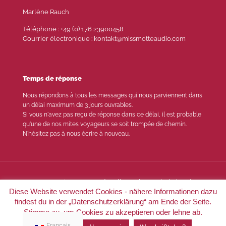
Marlène Rauch
Téléphone : +49 (0) 176 23900458
Courrier électronique : kontakt@missmotteaudio.com
Temps de réponse
Nous répondons à tous les messages qui nous parviennent dans
un délai maximum de 3 jours ouvrables.
Si vous n'avez pas reçu de réponse dans ce délai, il est probable
qu'une de nos mites voyageurs se soit trompée de chemin.
N'hésitez pas à nous écrire à nouveau.
© 2022 Miss Motte Audio. Alle Rechte vorbehalten |
Diese Website verwendet Cookies - nähere Informationen dazu
Mentions légales
|
Protection des données
findest du in der „Datenschutzerklärung“ am Ende der Seite.
Stimme zu, um Cookies zu akzeptieren oder lehne ab.
Français